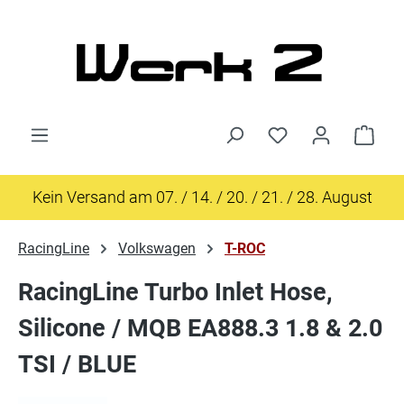
Zum Hauptinhalt springen
Ware
Kein Versand am 07. / 14. / 20. / 21. / 28. August
RacingLine
Volkswagen
T-ROC
RacingLine Turbo Inlet Hose,
Silicone / MQB EA888.3 1.8 & 2.0
TSI / BLUE