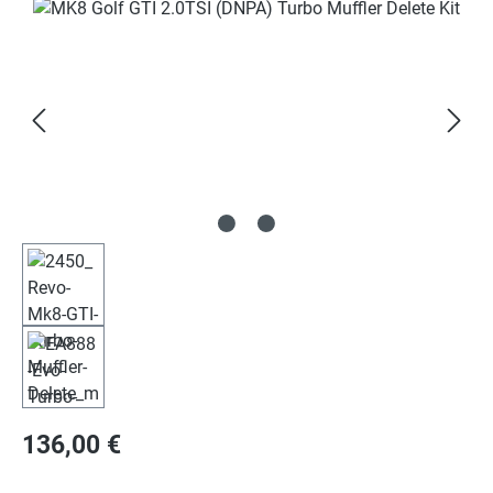
Bildergalerie überspringen
Regulärer Preis:
136,00 €