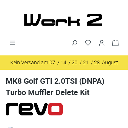
Zum Hauptinhalt springen
Ware
Kein Versand am 07. / 14. / 20. / 21. / 28. August
MK8 Golf GTI 2.0TSI (DNPA)
Turbo Muffler Delete Kit