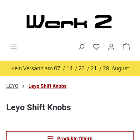
Zum Hauptinhalt springen
Du hast 0 Produk
Ware
Kein Versand am 07. / 14. / 20. / 21. / 28. August
LEYO
Leyo Shift Knobs
Leyo Shift Knobs
Produkte filtern