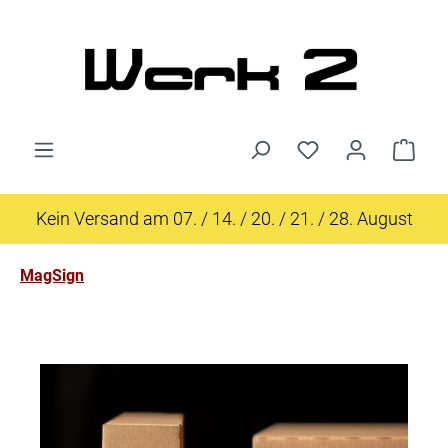
Zum Hauptinhalt springen
Du hast 0 Produk
Ware
Kein Versand am 07. / 14. / 20. / 21. / 28. August
MagSign