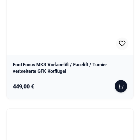
Ford Focus MK3 Vorfacelift / Facelift / Turnier
verbreiterte GFK Kotflügel
Regulärer Preis:
449,00 €