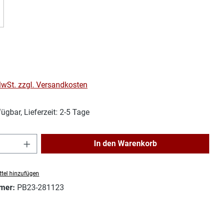
is:
 MwSt. zzgl. Versandkosten
ügbar, Lieferzeit: 2-5 Tage
Anzahl: Gib den gewünschten Wert ein ode
In den Warenkorb
tel hinzufügen
mer:
PB23-281123