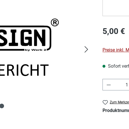
Regulärer Pre
5,00 €
Preise inkl.
Sofort verf
Produkt 
Zum Merkzet
Produktnum