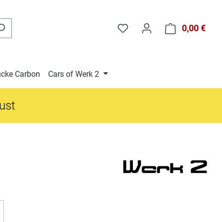
0,00 €
Ware
cke Carbon
Cars of Werk 2
gust