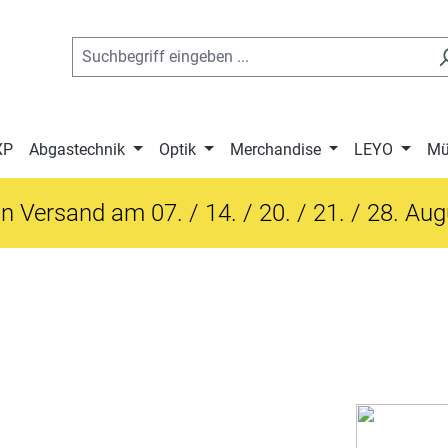
XP
Abgastechnik
Optik
Merchandise
LEYO
Mü
n Versand am 07. / 14. / 20. / 21. / 28. Au