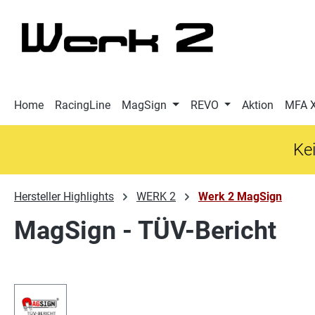
 Hauptinhalt springen
Zur Suche springen
Zur Hauptnavigation springen
Home
RacingLine
MagSign
REVO
Aktion
MFA 
Kei
Hersteller Highlights
WERK 2
Werk 2 MagSign
MagSign - TÜV-Bericht
Bildergalerie überspringen