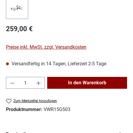
Regulärer Preis:
259,00 €
Preise inkl. MwSt. zzgl. Versandkosten
Versandfertig in 14 Tagen, Lieferzeit 2-5 Tage
Produkt Anzahl: Gib den gewünschten Wert e
In den Warenkorb
Zum Merkzettel hinzufügen
Produktnummer:
VWR15G503