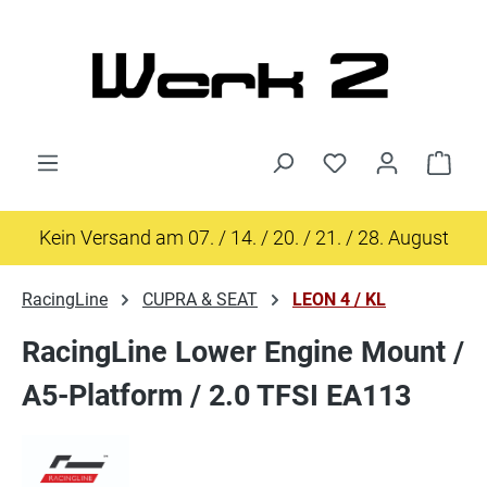
Zum Hauptinhalt springen
Ware
Kein Versand am 07. / 14. / 20. / 21. / 28. August
RacingLine
CUPRA & SEAT
LEON 4 / KL
RacingLine Lower Engine Mount /
A5-Platform / 2.0 TFSI EA113