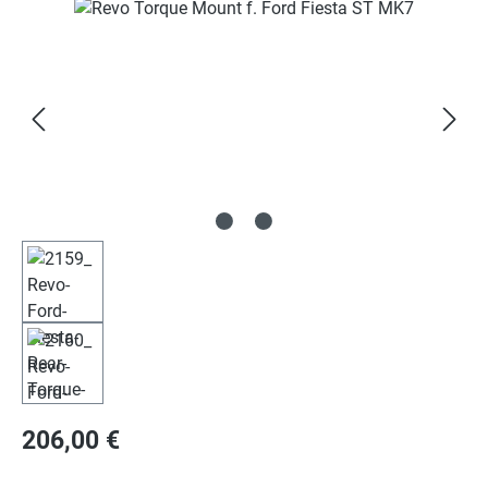
Bildergalerie überspringen
Regulärer Preis:
206,00 €