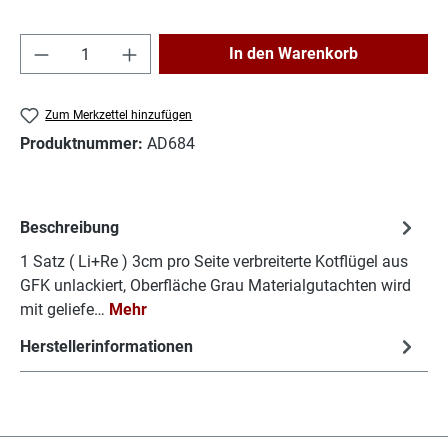
Produkt Anzahl: Gib den gewünschten Wert e
In den Warenkorb
Zum Merkzettel hinzufügen
Produktnummer:
AD684
Beschreibung
1 Satz ( Li+Re ) 3cm pro Seite verbreiterte Kotflügel aus
GFK unlackiert, Oberfläche Grau Materialgutachten wird
mit geliefe…
Mehr
Herstellerinformationen