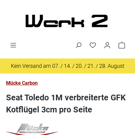
Zum Hauptinhalt springen
Ware
Kein Versand am 07. / 14. / 20. / 21. / 28. August
Mücke Carbon
Seat Toledo 1M verbreiterte GFK
Kotflügel 3cm pro Seite