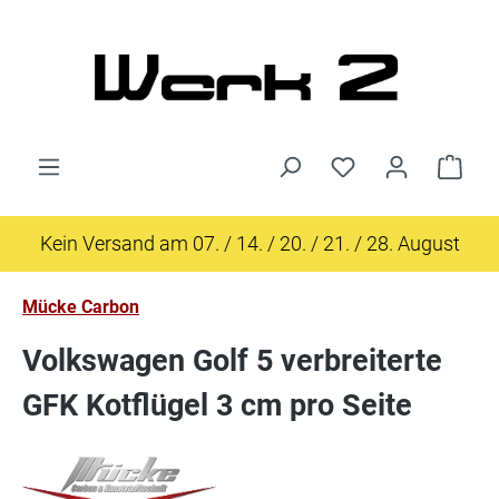
Zum Hauptinhalt springen
Ware
Kein Versand am 07. / 14. / 20. / 21. / 28. August
Mücke Carbon
Volkswagen Golf 5 verbreiterte
GFK Kotflügel 3 cm pro Seite