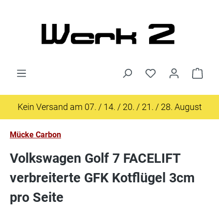
Zum Hauptinhalt springen
Ware
Kein Versand am 07. / 14. / 20. / 21. / 28. August
Mücke Carbon
Volkswagen Golf 7 FACELIFT
verbreiterte GFK Kotflügel 3cm
pro Seite