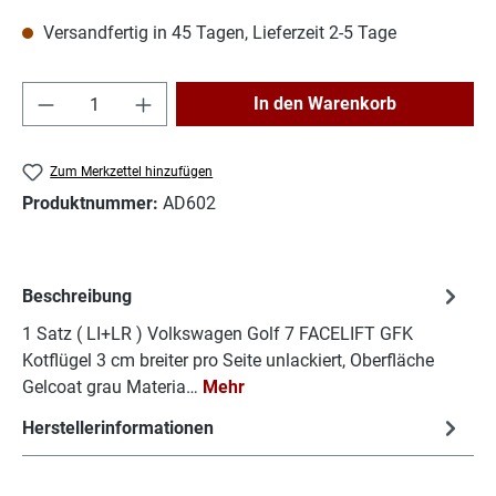
Versandfertig in 45 Tagen, Lieferzeit 2-5 Tage
Produkt Anzahl: Gib den gewünschten Wert e
In den Warenkorb
Zum Merkzettel hinzufügen
Produktnummer:
AD602
Beschreibung
1 Satz ( LI+LR ) Volkswagen Golf 7 FACELIFT GFK
Kotflügel 3 cm breiter pro Seite unlackiert, Oberfläche
Gelcoat grau Materia…
Mehr
Herstellerinformationen