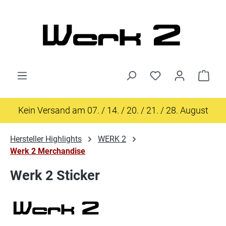
Zum Hauptinhalt springen
Ware
Kein Versand am 07. / 14. / 20. / 21. / 28. August
Hersteller Highlights
WERK 2
Werk 2 Merchandise
Werk 2 Sticker