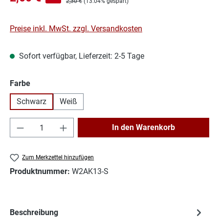
Regulärer Preis:
2,30 €
(13.04% gespart)
Preise inkl. MwSt. zzgl. Versandkosten
Sofort verfügbar, Lieferzeit: 2-5 Tage
auswählen
Farbe
Schwarz
Weiß
Produkt Anzahl: Gib den gewünschten Wert e
In den Warenkorb
Zum Merkzettel hinzufügen
Produktnummer:
W2AK13-S
Beschreibung