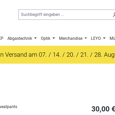
XP
Abgastechnik
Optik
Merchandise
LEYO
Mü
n Versand am 07. / 14. / 20. / 21. / 28. Au
Regulärer Pre
30,00 