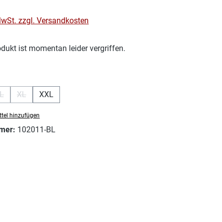
 MwSt. zzgl. Versandkosten
dukt ist momentan leider vergriffen.
hlen
L
XL
XXL
n ist zurzeit nicht verfügbar.)
 Option ist zurzeit nicht verfügbar.)
(Diese Option ist zurzeit nicht verfügbar.)
(Diese Option ist zurzeit nicht verfügbar.)
tel hinzufügen
mer:
102011-BL