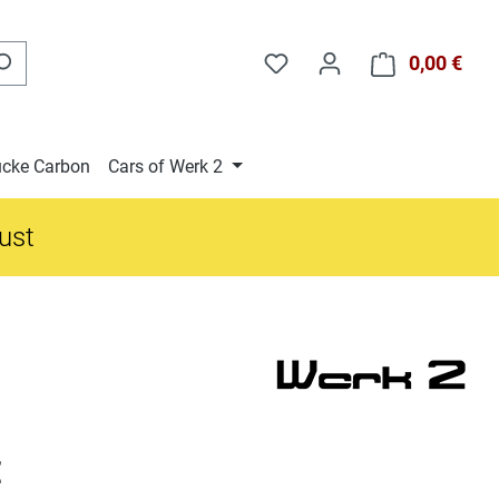
0,00 €
Ware
cke Carbon
Cars of Werk 2
gust
is:
€