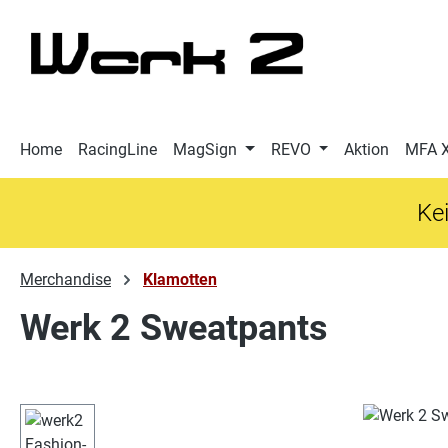
 Hauptinhalt springen
Zur Suche springen
Zur Hauptnavigation springen
Home
RacingLine
MagSign
REVO
Aktion
MFA 
Kei
Merchandise
Klamotten
Werk 2 Sweatpants
Bildergalerie überspringen