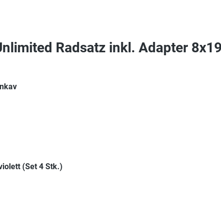
nlimited Radsatz inkl. Adapter 8x1
onkav
lett (Set 4 Stk.)