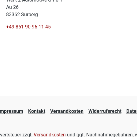
Au 26
83362 Surberg
+49 861 90 96 11 45
Impressum
Kontakt
Versandkosten
Widerrufsrecht
Date
rwertsteuer zzgl.
Versandkosten
und ggf. Nachnahmegebühren, w