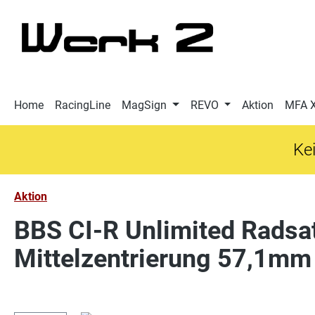
 Hauptinhalt springen
Zur Suche springen
Zur Hauptnavigation springen
Home
RacingLine
MagSign
REVO
Aktion
MFA 
Kei
Aktion
BBS CI-R Unlimited Radsat
Mittelzentrierung 57,1mm