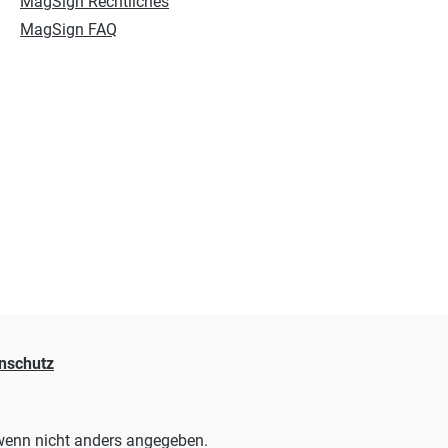
MagSign Rechtliches
MagSign FAQ
nschutz
enn nicht anders angegeben.