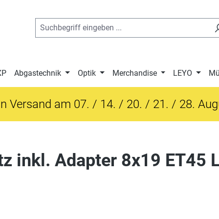
XP
Abgastechnik
Optik
Merchandise
LEYO
Mü
n Versand am 07. / 14. / 20. / 21. / 28. Au
z inkl. Adapter 8x19 ET45 