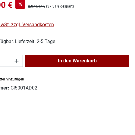
s:
00 €
%
Regulärer Preis:
2.871,47 €
(37.31% gespart)
 MwSt. zzgl. Versandkosten
ügbar, Lieferzeit: 2-5 Tage
Anzahl: Gib den gewünschten Wert ein ode
In den Warenkorb
tel hinzufügen
mer:
CI5001AD02