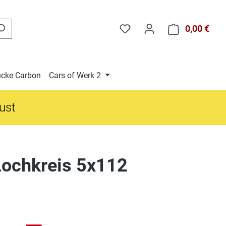
0,00 €
Ware
cke Carbon
Cars of Werk 2
gust
Lochkreis 5x112