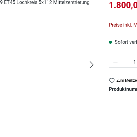
Verkaufsprei
1.800,
Preise inkl.
Sofort verf
Produkt 
Zum Merkzet
Produktnum