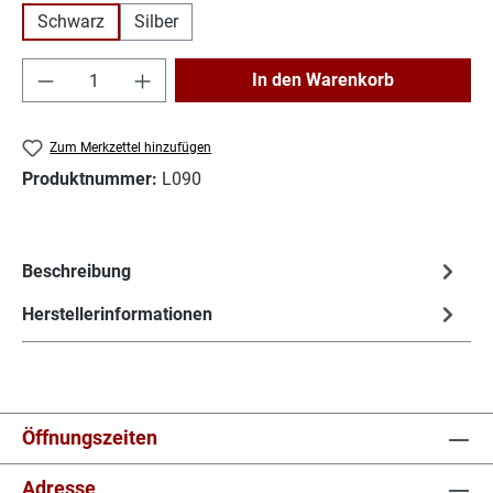
Schwarz
Silber
Produkt Anzahl: Gib den gewünschten Wert e
In den Warenkorb
Zum Merkzettel hinzufügen
Produktnummer:
L090
Beschreibung
Herstellerinformationen
Öffnungszeiten
Adresse