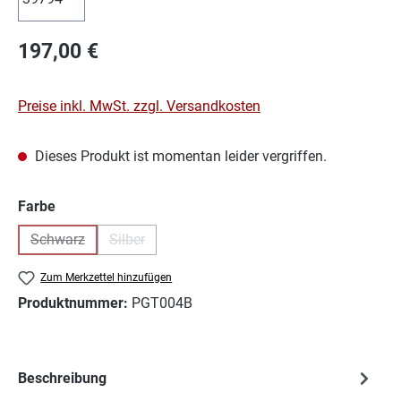
Regulärer Preis:
197,00 €
Preise inkl. MwSt. zzgl. Versandkosten
Dieses Produkt ist momentan leider vergriffen.
auswählen
Farbe
Schwarz
Silber
(Diese Option ist zurzeit nicht verfügbar.)
(Diese Option ist zurzeit nicht verfügbar.)
Zum Merkzettel hinzufügen
Produktnummer:
PGT004B
Beschreibung