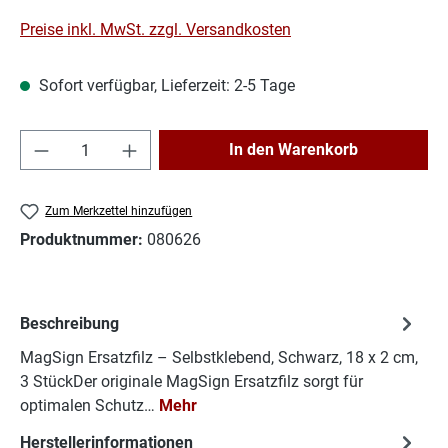
Preise inkl. MwSt. zzgl. Versandkosten
Sofort verfügbar, Lieferzeit: 2-5 Tage
Produkt Anzahl: Gib den gewünschten Wert e
In den Warenkorb
Zum Merkzettel hinzufügen
Produktnummer:
080626
Beschreibung
MagSign Ersatzfilz – Selbstklebend, Schwarz, 18 x 2 cm,
3 StückDer originale MagSign Ersatzfilz sorgt für
optimalen Schutz…
Mehr
Herstellerinformationen