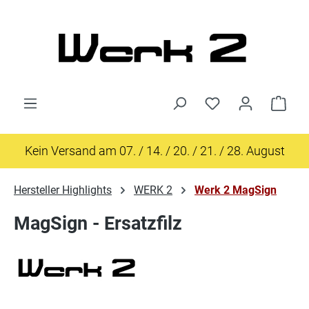
Zum Hauptinhalt springen
Ware
Kein Versand am 07. / 14. / 20. / 21. / 28. August
Hersteller Highlights
WERK 2
Werk 2 MagSign
MagSign - Ersatzfilz